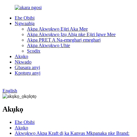
Ebe Obibi
Ngwaahịa
Akpa Akwụkwọ Ejiri Aka Mee
Akpa Akwụkwọ Ịzụ Ahịa nke Ejiri Igwe Mee
Akpa PRET A Na-emegharị emegharị
Akpa Akwụkwọ Uhie
Scodix
Akụkọ
Nkwado
Gbasara anyị
Kpọtụrụ anyị
English
Akụkọ
Ebe Obibi
Akụkọ
Akwụkwọ Akpa Kraft dị ka Kanvas Mkpanaka nke Brand: