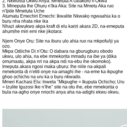
2. Nkwurịta Okwu Anya: Mmetụta A Gbakọrọ n'Ọkwa
3. Mmepụta Ihe Ọhụrụ n'Ịka Aka: Site na Mmetụ Aka ruo
n'Ijide Mmetụta Uche
Atụmatụ Emechiri Emechi: Ịkwalite Nkwakọ ngwaahịa ka ọ
bụrụ nha nhata nke ika
Nhazi akwụkwọ akpa kraft dị elu karịrị akara 2D, na-emepụta
ahụmịhe miri emi nke jikọtara:
Njem Onye Ọrụ: Site na iburu ụlọ ahịa ruo na mkpofu/iji ya
ọzọ.
Mkpa Ọdịiche Dị n'Otu: Ọ dabara na gburugburu obodo
ukwu, ụlọ ahịa, na ebe mmekọrịta mmadụ na ibe ya (dịka
ọmụmaatụ, akpa nri na akpa ndị na-ebu ihe okomoko).
Ịmepụta akara ngosi maka ụbụrụ: Ihe niile na-akpali
mmekọrịta dị n'etiti onye na-amaghị ihe - na-eme ka ikpughe
ghọọ ọchịchọ na uru ka ọ bụrụ nkwado.
Mmeri Kachasị Elu: Inweta "Mkpughe = Ịkụpụta Ọchịchọ; Uru
= Ịzụlite Iguzosi Ike n'Ihe" site na otu ihe, ebe mmekọrịta ọ
bụla na-aghọ onye nnọchi anya aha na-adịghị ekwu okwu.