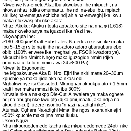
Nkwenye Na-emetụ Aka: Ibu akwụkwọ, ihe mkpuchi, na
nkọwa nhazi (dịka ọmụmaatụ, ihe ndị na-ebu ibu, mpịachi
siri ike) na-emetụta echiche ndị ahịa na-enweghị ike ikwu
maka ntụkwasị obi nke akara.
Nhazi Akụkụ: Akụkụ ntọala agbakọrọ site na nha φ (1.618)
maka nkwekọ anya na iguzosi ike n'ezi ihe.
Nkọwapụta Ihe:
≥180–300g/m² Kraft Substrates: Na-edozi ike siri ike (maka
ibu 5–15kg) site na iji ihe na-adọrọ adọrọ gburugburu ebe
obibi (100% enwere ike ịmegharị ya, FSC® kwadoro ya).
Mkpuchi Ike Mmiri: Nhọrọ maka iguzogide mmiri (dịka
ọmụmaatụ, kọlụm mmiri awa 24 ≥800 Pa).
Nkwalite Ergonomic:
Ihe Mgbakwunye Aka Dị Nro: Ejiri ihe nkiri matte 20–30µm
kpuchie ya maka ijide aka na nkasi obi.
Mgbakwunye isi Gusseted: Mkpụgharị okpukpu atọ + 1.5mm
kraft liner maka mmezi ikike ibu 300%.
Nnwale nke a na-akpọ Die-Cut: A nwalere ya maka oghere
ndị na-abụghị nke kwụ ọtọ (dịka ọmụmaatụ, aka ndị a na-
akpọ die-cut) iji zere nsogbu "nhazi na-adịghị ike".
Atụmatụ Oghere Na-adịghị Mma: Ihe ngosi akara nke ejiri
≤50% kpuchie maka ịma mma ikuku.
Usoro Ngụzi:
Nha mkpụrụedemede kacha nta: mkpụrụedemede 24pt+ nke