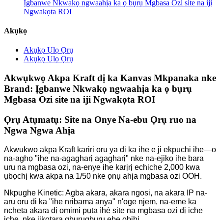
Ịgbanwe Nkwakọ ngwaahịa ka ọ bụrụ Mgbasa Ozi site na iji
Ngwakọta ROI
Akụkọ
Akụkọ Ụlọ Ọrụ
Akụkọ Ụlọ Ọrụ
Akwụkwọ Akpa Kraft dị ka Kanvas Mkpanaka nke
Brand: Ịgbanwe Nkwakọ ngwaahịa ka ọ bụrụ
Mgbasa Ozi site na iji Ngwakọta ROI
Ọrụ Atụmatụ: Site na Onye Na-ebu Ọrụ ruo na
Ngwa Ngwa Ahịa
Akwụkwọ akpa Kraft karịrị ọrụ ya dị ka ihe e ji ekpuchi ihe—ọ
na-aghọ "ihe na-agagharị agagharị" nke na-ejikọ ihe bara
uru na mgbasa ozi, na-enye ihe karịrị echiche 2,000 kwa
ụbọchị kwa akpa na 1/50 nke ọnụ ahịa mgbasa ozi OOH.
Nkpughe Kinetic: Agba akara, akara ngosi, na akara IP na-
arụ ọrụ dị ka "ihe nrịbama anya" n'oge njem, na-eme ka
ncheta akara dị omimi pụta ìhè site na mgbasa ozi dị iche
iche, nke jikọtara gburugburu ebe obibi.