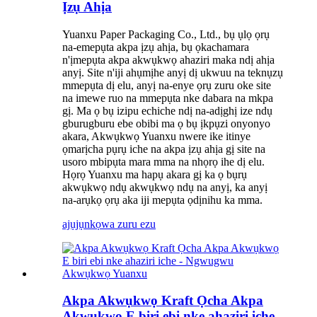
Ịzụ Ahịa
Yuanxu Paper Packaging Co., Ltd., bụ ụlọ ọrụ
na-emepụta akpa ịzụ ahịa, bụ ọkachamara
n'ịmepụta akpa akwụkwọ ahaziri maka ndị ahịa
anyị. Site n'iji ahụmịhe anyị dị ukwuu na teknụzụ
mmepụta dị elu, anyị na-enye ọrụ zuru oke site
na imewe ruo na mmepụta nke dabara na mkpa
gị. Ma ọ bụ izipu echiche ndị na-adịghị ize ndụ
gburugburu ebe obibi ma ọ bụ ịkpụzi onyonyo
akara, Akwụkwọ Yuanxu nwere ike itinye
ọmarịcha pụrụ iche na akpa ịzụ ahịa gị site na
usoro mbipụta mara mma na nhọrọ ihe dị elu.
Họrọ Yuanxu ma hapụ akara gị ka ọ bụrụ
akwụkwọ ndụ akwụkwọ ndụ na anyị, ka anyị
na-arụkọ ọrụ aka iji mepụta ọdịnihu ka mma.
ajụjụ
nkọwa zuru ezu
Akpa Akwụkwọ Kraft Ọcha Akpa
Akwụkwọ E biri ebi nke ahaziri iche -