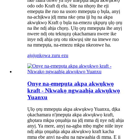
nke raara onwe ya nye imepụta akpa akwụkwọ
odo odo Kraft dị elu. Site na nhọrọ ihe eji
emepụta ihe ruo na usoro mmepụta ọ bụla, anyị
na-achịkwa ịdị mma nke ọma iji hụ na akpa
akwụkwọ Kraft ọ bụla na-emezu ụkpụrụ ụlọ ọrụ
na ihe ndị ahịa chọrọ. Ụlọ ọrụ mmepụta ihe anyị
nwere ndị otu teknụzụ ọkachamara nwere ike
inye ndị ahịa ọrụ otu nkwụsị site na imewe ruo
na mmepụta, na-emezu mkpa nkeonwe ha.
ajụjụ
nkọwa zuru ezu
Onye na-emepụta akpa akwụkwọ
kraft - Nkwakọ ngwaahịa akwụkwọ
Yuanxu
Ụlọ ọrụ mmepụta akpa akwụkwọ Yuanxu, dịka
ọkachamara n'ịmepụta akpa akwụkwọ kraft,
ghọtara mkpa ọnụahịa na ịdị mma dị nye ndị ahịa
anyị. Ya mere, anyị na-agba mbọ mgbe niile inye
ndị ahịa ọnụahịa akpa akwụkwọ kraft kacha
mma ebe anyị na-ahụ na ngwaahịa dị mma. E ji