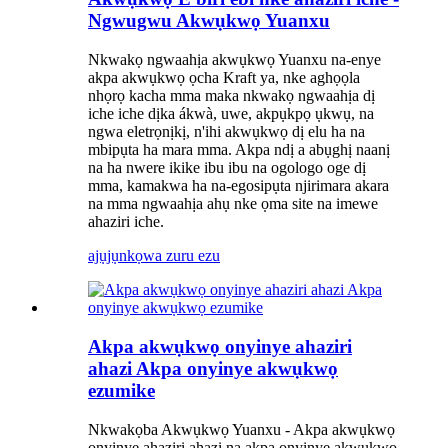
Ngwugwu Akwụkwọ Yuanxu
Nkwakọ ngwaahịa akwụkwọ Yuanxu na-enye
akpa akwụkwọ ọcha Kraft ya, nke aghọọla
nhọrọ kacha mma maka nkwakọ ngwaahịa dị
iche iche dịka ákwà, uwe, akpụkpọ ụkwụ, na
ngwa eletrọnịkị, n'ihi akwụkwọ dị elu ha na
mbipụta ha mara mma. Akpa ndị a abụghị naanị
na ha nwere ikike ibu ibu na ogologo oge dị
mma, kamakwa ha na-egosipụta njirimara akara
na mma ngwaahịa ahụ nke ọma site na imewe
ahaziri iche.
ajụjụ
nkọwa zuru ezu
Akpa akwụkwọ onyinye ahaziri
ahazi Akpa onyinye akwụkwọ
ezumike
Nkwakọba Akwụkwọ Yuanxu - Akpa akwụkwọ
onyinye ahaziri ahazi na akpa onyinye akwụkwọ