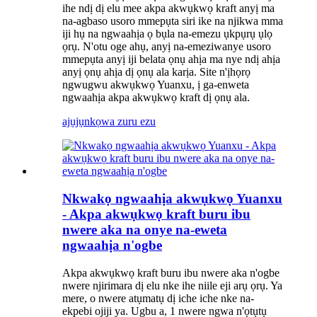
ihe ndị dị elu mee akpa akwụkwọ kraft anyị ma
na-agbaso usoro mmepụta siri ike na njikwa mma
iji hụ na ngwaahịa ọ bụla na-emezu ụkpụrụ ụlọ
ọrụ. N'otu oge ahụ, anyị na-emeziwanye usoro
mmepụta anyị iji belata ọnụ ahịa ma nye ndị ahịa
anyị ọnụ ahịa dị ọnụ ala karịa. Site n'ịhọrọ
ngwugwu akwụkwọ Yuanxu, ị ga-enweta
ngwaahịa akpa akwụkwọ kraft dị ọnụ ala.
ajụjụ
nkọwa zuru ezu
Nkwakọ ngwaahịa akwụkwọ Yuanxu
- Akpa akwụkwọ kraft buru ibu
nwere aka na onye na-eweta
ngwaahịa n'ogbe
Akpa akwụkwọ kraft buru ibu nwere aka n'ogbe
nwere njirimara dị elu nke ihe niile eji arụ ọrụ. Ya
mere, o nwere atụmatụ dị iche iche nke na-
ekpebi ojiji ya. Ugbu a, 1 nwere ngwa n'ọtụtụ