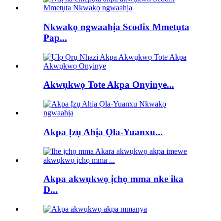
Nkwakọ ngwaahịa Scodix Mmetụta
Pap...
Akwụkwọ Tote Akpa Onyinye...
Akpa Ịzụ Ahịa Ọla-Yuanxu...
Akpa akwụkwọ ịchọ mma nke ika
D...