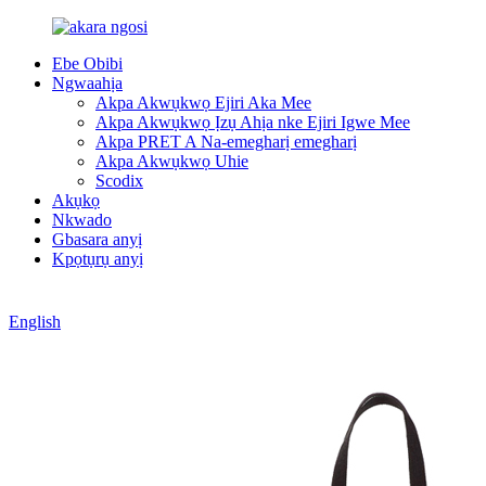
Ebe Obibi
Ngwaahịa
Akpa Akwụkwọ Ejiri Aka Mee
Akpa Akwụkwọ Ịzụ Ahịa nke Ejiri Igwe Mee
Akpa PRET A Na-emegharị emegharị
Akpa Akwụkwọ Uhie
Scodix
Akụkọ
Nkwado
Gbasara anyị
Kpọtụrụ anyị
English