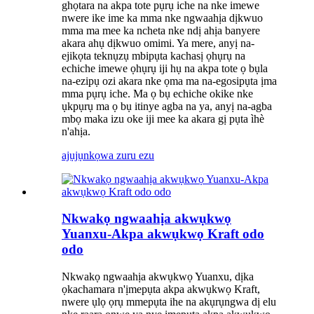
ghọtara na akpa tote pụrụ iche na nke imewe
nwere ike ime ka mma nke ngwaahịa dịkwuo
mma ma mee ka ncheta nke ndị ahịa banyere
akara ahụ dịkwuo omimi. Ya mere, anyị na-
ejikọta teknụzụ mbipụta kachasị ọhụrụ na
echiche imewe ọhụrụ iji hụ na akpa tote ọ bụla
na-ezipụ ozi akara nke ọma ma na-egosipụta ịma
mma pụrụ iche. Ma ọ bụ echiche okike nke
ụkpụrụ ma ọ bụ itinye agba na ya, anyị na-agba
mbọ maka izu oke iji mee ka akara gị pụta ìhè
n'ahịa.
ajụjụ
nkọwa zuru ezu
Nkwakọ ngwaahịa akwụkwọ
Yuanxu-Akpa akwụkwọ Kraft odo
odo
Nkwakọ ngwaahịa akwụkwọ Yuanxu, dịka
ọkachamara n'ịmepụta akpa akwụkwọ Kraft,
nwere ụlọ ọrụ mmepụta ihe na akụrụngwa dị elu