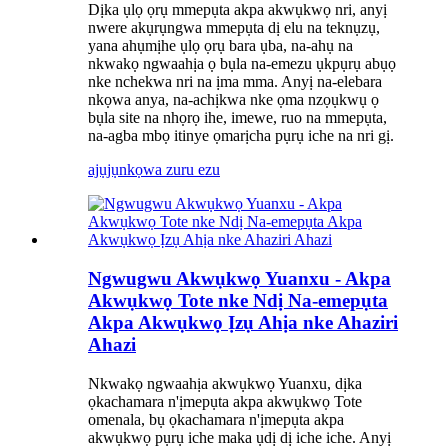
Dịka ụlọ ọrụ mmepụta akpa akwụkwọ nri, anyị
nwere akụrụngwa mmepụta dị elu na teknụzụ,
yana ahụmịhe ụlọ ọrụ bara ụba, na-ahụ na
nkwakọ ngwaahịa ọ bụla na-emezu ụkpụrụ abụọ
nke nchekwa nri na ịma mma. Anyị na-elebara
nkọwa anya, na-achịkwa nke ọma nzọụkwụ ọ
bụla site na nhọrọ ihe, imewe, ruo na mmepụta,
na-agba mbọ itinye ọmarịcha pụrụ iche na nri gị.
ajụjụ
nkọwa zuru ezu
Ngwugwu Akwụkwọ Yuanxu - Akpa
Akwụkwọ Tote nke Ndị Na-emepụta
Akpa Akwụkwọ Ịzụ Ahịa nke Ahaziri
Ahazi
Nkwakọ ngwaahịa akwụkwọ Yuanxu, dịka
ọkachamara n'ịmepụta akpa akwụkwọ Tote
omenala, bụ ọkachamara n'ịmepụta akpa
akwụkwọ pụrụ iche maka ụdị dị iche iche. Anyị