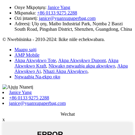
Onye Mkpọtụrụ:
Janice Yang
Mkpanaka:
+86 0133 9275 2288
Ozi ịntanetị:
janice@yuanxupaperbag.com
Adreesị:
Ụlọ ọrụ, Maibo Industrial Park, Nọmba 2 Baozi
South Road, Pingshan District, Shenzhen, Guangdong, China
© Nwebiisinka - 2010-2024: Ikike niile echekwabara.
Maapụ saịtị
AMP Mobile
Akpa Akwụkwọ Tote
,
Akpa Akwụkwọ Dupont
,
Akpa
Akwụkwọ Kraft
,
Nkwakọ ngwaahịa akpa akwụkwọ
,
Akpa
Akwụkwọ Aj
,
Nhazi Akpa Akwụkwọ
,
Ngwaahịa Na-ekpo ọkụ
Janice Yang
+86 0133 9275 2288
janice@yuanxupaperbag.com
Wechat
x