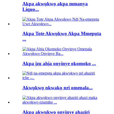
Akpa akwụkwọ akpa mmanya
Liquo...
Akpa Tote Akwụkwọ Akpa Mmepụta
...
Akpa ịzụ ahịa onyinye okomoko ...
Akwụkwọ nkwakọ nri omenala...
Akpa akwụkwọ onyinye ahaziri