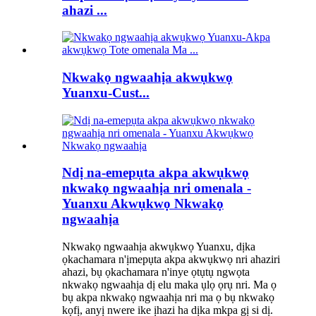
ahazi ...
Nkwakọ ngwaahịa akwụkwọ
Yuanxu-Cust...
Ndị na-emepụta akpa akwụkwọ
nkwakọ ngwaahịa nri omenala -
Yuanxu Akwụkwọ Nkwakọ
ngwaahịa
Nkwakọ ngwaahịa akwụkwọ Yuanxu, dịka
ọkachamara n'ịmepụta akpa akwụkwọ nri ahaziri
ahazi, bụ ọkachamara n'inye ọtụtụ ngwọta
nkwakọ ngwaahịa dị elu maka ụlọ ọrụ nri. Ma ọ
bụ akpa nkwakọ ngwaahịa nri ma ọ bụ nkwakọ
kọfị, anyị nwere ike ịhazi ha dịka mkpa gị si dị.