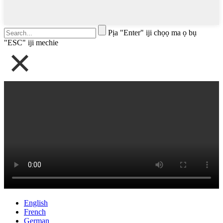
Pịa "Enter" iji chọọ ma ọ bụ
"ESC" iji mechie
English
French
German