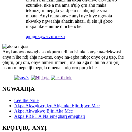
ezumike, nke a ma ama n'ụlọ ọrụ ahụ maka
teknụzụ mmepụta ya dị elu na ahụmịhe sara
mbara. Anyị raara onwe anyị nye inye ngwọta
nkwakọ ngwaahịa ahaziri ahazi, dị elu iji gboo
mkpa nke emume dị iche iche.
ajụjụ
nkọwa zuru ezu
Anyị anọwo na-agbaso ụkpụrụ ndị bụ isi nke 'onye na-elekwasị
anya n'ihe ndị ahịa na-eme, onye na-agba mbọ; onye ọsụ ụzọ, ihe
ọhụrụ, ọrụ otu, onye mmeri-mmeri', ma na-aga n'ihu na-arụ ọrụ
usoro mmepe iji mepụta omenala ụlọ ọrụ pụrụ iche.
NGWAAHỊA
Lee Ihe Niile
Akpa Akwụkwọ Ịzụ Ahịa nke Ejiri Igwe Mee
Akpa Akwụkwọ Ejiri Aka Mee
Akpa PRET A Na-emegharị emegharị
KPỌTỤRỤ ANYỊ