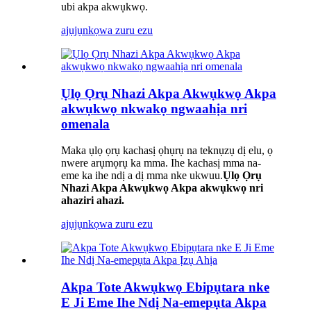
ubi akpa akwụkwọ.
ajụjụ
nkọwa zuru ezu
Ụlọ Ọrụ Nhazi Akpa Akwụkwọ Akpa
akwụkwọ nkwakọ ngwaahịa nri
omenala
Maka ụlọ ọrụ kachasị ọhụrụ na teknụzụ dị elu, ọ
nwere arụmọrụ ka mma. Ihe kachasị mma na-
eme ka ihe ndị a dị mma nke ukwuu.
Ụlọ Ọrụ
Nhazi Akpa Akwụkwọ Akpa akwụkwọ nri
ahaziri ahazi.
ajụjụ
nkọwa zuru ezu
Akpa Tote Akwụkwọ Ebipụtara nke
E Ji Eme Ihe Ndị Na-emepụta Akpa