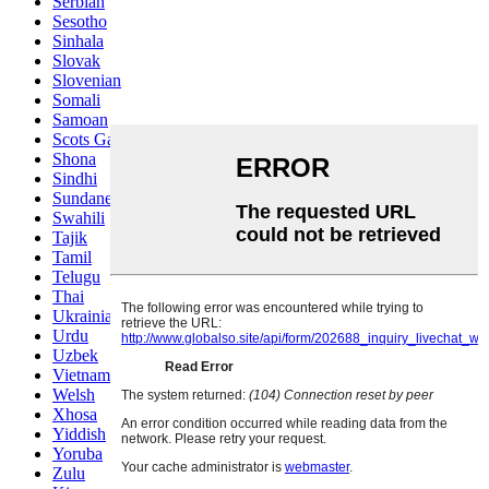
Serbian
Sesotho
Sinhala
Slovak
Slovenian
Somali
Samoan
Scots Gaelic
Shona
Sindhi
Sundanese
Swahili
Tajik
Tamil
Telugu
Thai
Ukrainian
Urdu
Uzbek
Vietnamese
Welsh
Xhosa
Yiddish
Yoruba
Zulu