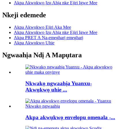
Akpa Akwụkwọ Ịzụ Ahịa nke Ejiri Igwe Mee
Nkeji edemede
Akpa Akwụkwọ Ejiri Aka Mee
Akpa Akwụkwọ Ịzụ Ahịa nke Ejiri Igwe Mee
Akpa PRET A Na-emegharị emegharị
Akpa Akwụkwọ Uhie
Ngwaahịa Ndị A Mapụtara
Nkwakọ ngwaahịa Yuanxu-
Akwụkwọ uhie ...
Akpa akwụkwọ envelopu omenala -...